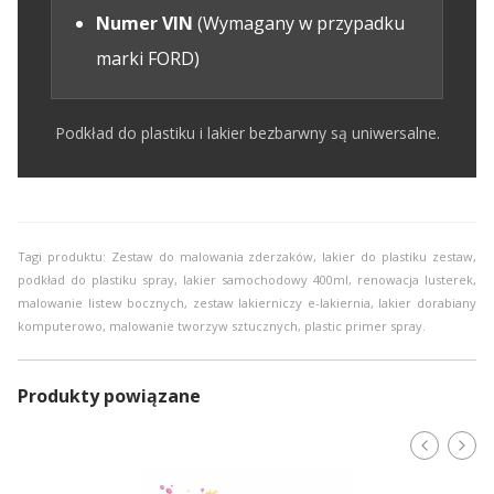
Numer VIN
(Wymagany w przypadku
marki FORD)
Podkład do plastiku i lakier bezbarwny są uniwersalne.
Tagi produktu: Zestaw do malowania zderzaków, lakier do plastiku zestaw,
podkład do plastiku spray, lakier samochodowy 400ml, renowacja lusterek,
malowanie listew bocznych, zestaw lakierniczy e-lakiernia, lakier dorabiany
komputerowo, malowanie tworzyw sztucznych, plastic primer spray.
Produkty powiązane