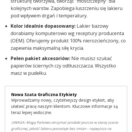
strukturę tworzywa, tworząc "mostzczepny" dla
kolejnych warstw. Zapobiega łuszczeniu się lakieru
pod wpływem drgań i temperatury.
Kolor idealnie dopasowany:
Lakier bazowy
dorabiamy komputerowo wg receptury producenta
(OEM). Oferujemy produkt 100% nierozcieńczony, co
zapewnia maksymalną siłę krycia.
Pełen pakiet akcesoriów:
Nie musisz szukać
papierów ściernych czy odtłuszczacza. Wszystko
masz w pudełku.
Nowa Szata Graficzna Etykiety
Wprowadzamy nowy, czytelniejszy design etykiet, aby
ułatwić pracę naszym klientom. Kluczowe informacje są
teraz lepiej widoczne.
UWAGA: Mogą Państwo otrzymać produkt jeszcze w starej szacie
graficznej. Jakość lakieru pozostaje bez zmian – najwyższa na