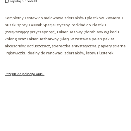
Zapytaj o produkt
Kompletny zestaw do malowania zderzaków i plastików. Zawiera 3
puszki sprayu 400ml: Specjalistyczny Podkład do Plastiku
(zwiększający przyczepność), Lakier Bazowy (dorabiany wg kodu
koloru) oraz Lakier Bezbarwny (Klar). W zestawie pełen pakiet
akcesoriów: odtłuszczacz, ściereczka antystatyczna, papiery ścierne
i rękawiczki. Idealny do renowacji zderzaków, listew i lusterek.
Przejdź do pełnego opisu
*
Marka
*
Model