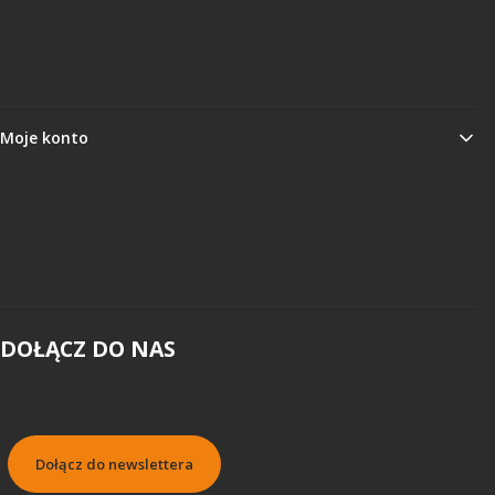
Polityka prywatności i RODO
Ustawienia plików cookies
Moje konto
Twoje zamówienia
Ustawienia konta
Ulubione
DOŁĄCZ DO NAS
Twój adres e-mail
Dołącz do newslettera