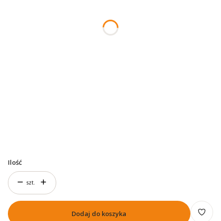
*
Rocznik
*
Kod lakieru
Numer VIN
Opcjonalne
Ilość
szt.
Dodaj do koszyka