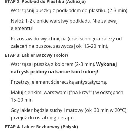
ETAP 2: Podkład do Plastiku (Adhezja)
Wstrząśnij puszką z podkładem do plastiku (2-3 min).
Nałóż 1-2 cienkie warstwy podkładu. Nie zalewaj
elementu!
Pozostaw do wyschnięcia (czas schnięcia zależy od
zaleceń na puszce, zazwyczaj ok. 15-20 min).
ETAP 3: Lakier Bazowy (Kolor)
Wstrząsaj puszką z kolorem (2-3 min).
Wykonaj
natrysk próbny na karcie kontrolnej!
Przetrzyj element ściereczką antystatyczną.
Maluj cienkimi warstwami ("na krzyż") w odstępach
15-20 min.
Gdy lakier będzie suchy i matowy (ok. 30 min w 20°C),
przejdź do ostatniego etapu.
ETAP 4: Lakier Bezbarwny (Połysk)