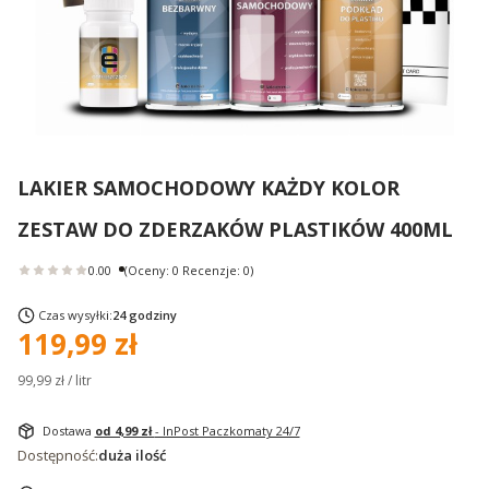
LAKIER SAMOCHODOWY KAŻDY KOLOR
ZESTAW DO ZDERZAKÓW PLASTIKÓW 400ML
0.00
(Oceny: 0 Recenzje: 0)
Czas wysyłki:
24 godziny
Cena
119,99 zł
99,99 zł / litr
Dostawa
od 4,99 zł
- InPost Paczkomaty 24/7
Dostępność:
duża ilość