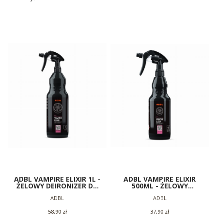
ADBL VAMPIRE ELIXIR 1L -
ADBL VAMPIRE ELIXIR
ŻELOWY DEIRONIZER DO
500ML - ŻELOWY
FELG
DEIRONIZER DO FELG
Producent
Producent
ADBL
ADBL
Cena
Cena
58,90 zł
37,90 zł