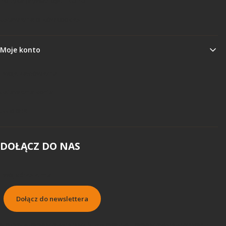
Polityka prywatności i RODO
Ustawienia plików cookies
Moje konto
Twoje zamówienia
Ustawienia konta
Ulubione
DOŁĄCZ DO NAS
Twój adres e-mail
Dołącz do newslettera
Subskrybując, wyrażasz zgodę na naszą Politykę prywatności i wyrażasz zgodę na otrzymywanie