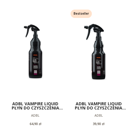
Bestseller
ADBL VAMPIRE LIQUID
ADBL VAMPIRE LIQUID
PŁYN DO CZYSZCZENIA
PŁYN DO CZYSZCZENIA
FELG LAKIER KRWAWIĄCA
FELG LAKIER KRWAWIĄCA
Producent
Producent
ADBL
ADBL
FELGA 1L
FELGA 500ML
Cena
Cena
64,90 zł
39,90 zł