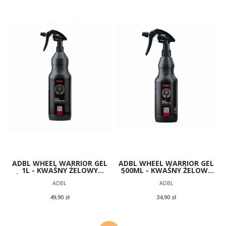
ADBL WHEEL WARRIOR GEL
ADBL WHEEL WARRIOR GEL
1L - KWAŚNY ŻELOWY
500ML - KWAŚNY ŻELOWY
ŚRODEK DO CZYSZCZENIA
ŚRODEK DO CZYSZCZENIA
Producent
Producent
ADBL
ADBL
FELG
FELG
Cena
Cena
49,90 zł
34,90 zł