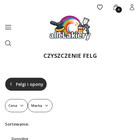
Ulubione
Koszyk
Zalogu
Menu
Otwórz wyszukiwarkę
Szukaj
CZYSZCZENIE FELG
Felgi i opony
Cena
Marka
Koniec filtrów
Lista produktów
Sortowanie:
Domyślne