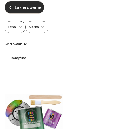
Lakierowanie
Cena
Marka
Koniec filtrów
Lista produktów
Sortowanie:
Domyślne