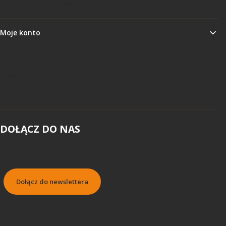
Ustawienia plików cookies
Moje konto
Twoje zamówienia
Ustawienia konta
Ulubione
DOŁĄCZ DO NAS
Twój adres e-mail
Dołącz do newslettera
Subskrybując, wyrażasz zgodę na naszą Politykę prywatności i wyrażasz zgodę na otrzymywanie
aktualizacji od naszej firmy.