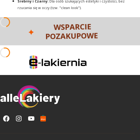
Srebrny i Czarny:
Dla osób szukających estetyki i czystości, bez
rzucania się w oczy (tzw. "clean look").
WSPARCIE
POZAKUPOWE
Linki w stopce