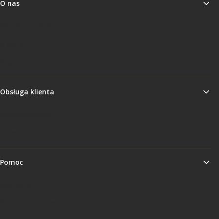
O nas
Kontakt i dane firmy
O firmie
Blog
Obsługa klienta
Metody płatności
Zwroty i reklamacje
Pomoc
Regulamin
Polityka prywatności i RODO