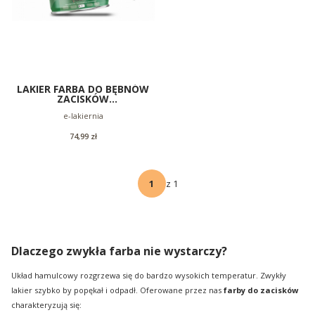
LAKIER FARBA DO BĘBNÓW
ZACISKÓW
HAMULCOWYCH DOWOLNY
Producent
e-lakiernia
KOLOR RAL
Cena
74,99 zł
z 1
Dlaczego zwykła farba nie wystarczy?
Układ hamulcowy rozgrzewa się do bardzo wysokich temperatur. Zwykły
lakier szybko by popękał i odpadł. Oferowane przez nas
farby do zacisków
charakteryzują się: