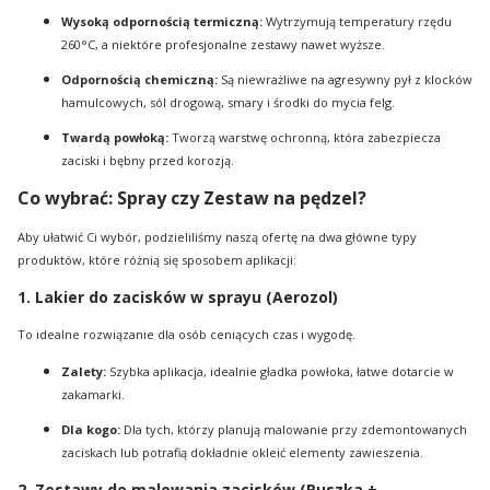
Wysoką odpornością termiczną:
Wytrzymują temperatury rzędu
260°C, a niektóre profesjonalne zestawy nawet wyższe.
Odpornością chemiczną:
Są niewrażliwe na agresywny pył z klocków
hamulcowych, sól drogową, smary i środki do mycia felg.
Twardą powłoką:
Tworzą warstwę ochronną, która zabezpiecza
zaciski i bębny przed korozją.
Co wybrać: Spray czy Zestaw na pędzel?
Aby ułatwić Ci wybór, podzieliliśmy naszą ofertę na dwa główne typy
produktów, które różnią się sposobem aplikacji:
1. Lakier do zacisków w sprayu (Aerozol)
To idealne rozwiązanie dla osób ceniących czas i wygodę.
Zalety:
Szybka aplikacja, idealnie gładka powłoka, łatwe dotarcie w
zakamarki.
Dla kogo:
Dla tych, którzy planują malowanie przy zdemontowanych
zaciskach lub potrafią dokładnie okleić elementy zawieszenia.
2. Zestawy do malowania zacisków (Puszka +