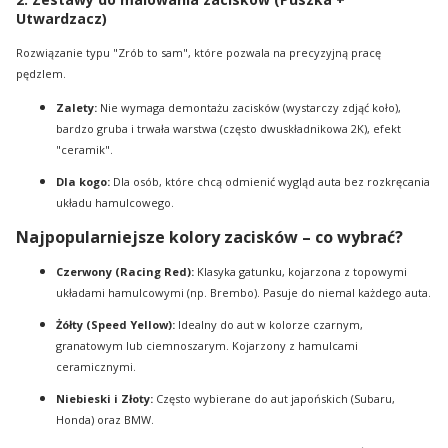
Utwardzacz)
Rozwiązanie typu "Zrób to sam", które pozwala na precyzyjną pracę
pędzlem.
Zalety:
Nie wymaga demontażu zacisków (wystarczy zdjąć koło),
bardzo gruba i trwała warstwa (często dwuskładnikowa 2K), efekt
"ceramik".
Dla kogo:
Dla osób, które chcą odmienić wygląd auta bez rozkręcania
układu hamulcowego.
Najpopularniejsze kolory zacisków – co wybrać?
Czerwony (Racing Red):
Klasyka gatunku, kojarzona z topowymi
układami hamulcowymi (np. Brembo). Pasuje do niemal każdego auta.
Żółty (Speed Yellow):
Idealny do aut w kolorze czarnym,
granatowym lub ciemnoszarym. Kojarzony z hamulcami
ceramicznymi.
Niebieski i Złoty:
Często wybierane do aut japońskich (Subaru,
Honda) oraz BMW.