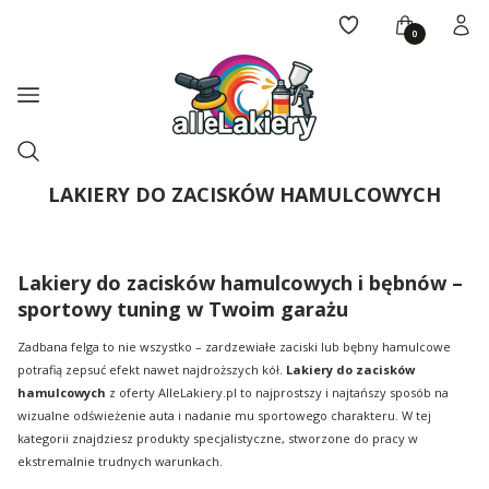
Ulubione
Koszyk
Zalogu
Menu
Otwórz wyszukiwarkę
Szukaj
LAKIERY DO ZACISKÓW HAMULCOWYCH
Lakiery do zacisków hamulcowych i bębnów –
sportowy tuning w Twoim garażu
Zadbana felga to nie wszystko – zardzewiałe zaciski lub bębny hamulcowe
potrafią zepsuć efekt nawet najdroższych kół.
Lakiery do zacisków
hamulcowych
z oferty AlleLakiery.pl to najprostszy i najtańszy sposób na
wizualne odświeżenie auta i nadanie mu sportowego charakteru. W tej
kategorii znajdziesz produkty specjalistyczne, stworzone do pracy w
ekstremalnie trudnych warunkach.