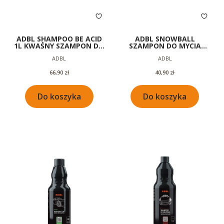
ADBL SHAMPOO BE ACID
ADBL SNOWBALL
1L KWAŚNY SZAMPON DO
SZAMPON DO MYCIA
MYCIA SAMOCHODU
SAMOCHODU |
Producent
Producent
ADBL
ADBL
NEUTRALNE PH | GĘSTA
PIANA 1L
Cena
Cena
66,90 zł
40,90 zł
Do koszyka
Do koszyka