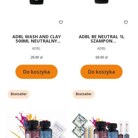
ADBL WASH AND CLAY
ADBL BE NEUTRAL 1L
500ML NEUTRALNY
SZAMPON
SZAMPON 3W1 MYCIE
SAMOCHODOWY Z
Producent
Producent
ADBL
ADBL
AUTA GLINKOWANIE
NEUTRALNYM PH DO
LAKIERU
MYCIA AUTA
Cena
Cena
29,90 zł
69,90 zł
Do koszyka
Do koszyka
Bestseller
Bestseller