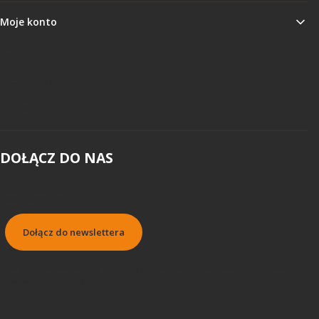
Moje konto
Twoje zamówienia
Ustawienia konta
Ulubione
DOŁĄCZ DO NAS
Twój adres e-mail
Dołącz do newslettera
Subskrybując, wyrażasz zgodę na naszą Politykę prywatności i wyrażasz zgodę na otrzymywanie
aktualizacji od naszej firmy.