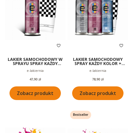
LAKIER SAMOCHODOWY W
LAKIER SAMOCHODOWY
SPRAYU SPRAY KAŻDY
SPRAY KAŻDY KOLOR +
KOLOR 200ML
BEZBARWNY + PODKŁAD
Producent
Producent
e-lakiernia
e-lakiernia
200ML
Cena
Cena
47,90 zł
78,90 zł
Zobacz produkt
Zobacz produkt
Bestseller