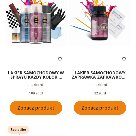
LAKIER SAMOCHODOWY W
LAKIER SAMOCHODOWY
SPRAYU KAŻDY KOLOR +
ZAPRAWKA ZAPRAWKOWY
BEZBARWNY + PODKŁAD
50ML
Producent
Producent
e-lakiernia
e-lakiernia
400ML
Cena
Cena
109,90 zł
32,90 zł
Zobacz produkt
Zobacz produkt
Bestseller