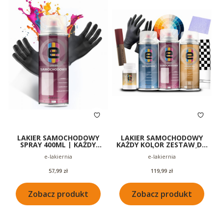
LAKIER SAMOCHODOWY
LAKIER SAMOCHODOWY
SPRAY 400ML | KAŻDY
KAŻDY KOLOR ZESTAW DO
KOLOR | ORYGINALNA
ZDERZAKÓW PLASTIKÓW
Producent
Producent
e-lakiernia
e-lakiernia
JAKOŚĆ
400ML
Cena
Cena
57,99 zł
119,99 zł
Zobacz produkt
Zobacz produkt