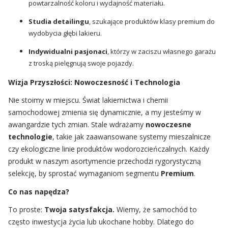
powtarzalność koloru i wydajność materiału.
Studia detailingu
, szukające produktów klasy premium do
wydobycia głębi lakieru.
Indywidualni pasjonaci
, którzy w zaciszu własnego garażu
z troską pielęgnują swoje pojazdy.
Wizja Przyszłości: Nowoczesność i Technologia
Nie stoimy w miejscu. Świat lakiernictwa i chemii
samochodowej zmienia się dynamicznie, a my jesteśmy w
awangardzie tych zmian. Stale wdrażamy
nowoczesne
technologie
, takie jak zaawansowane systemy mieszalnicze
czy ekologiczne linie produktów wodorozcieńczalnych. Każdy
produkt w naszym asortymencie przechodzi rygorystyczną
selekcję, by sprostać wymaganiom segmentu
Premium
.
Co nas napędza?
To proste:
Twoja satysfakcja.
Wiemy, że samochód to
często inwestycja życia lub ukochane hobby. Dlatego do