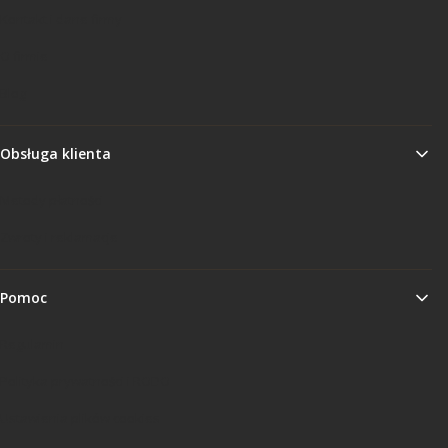
Kontakt i dane firmy
O firmie
Blog
Obsługa klienta
Metody płatności
Zwroty i reklamacje
Pomoc
Regulamin
Polityka prywatności i RODO
Ustawienia plików cookies