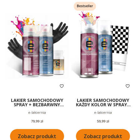
Bestseller
LAKIER SAMOCHODOWY
LAKIER SAMOCHODOWY
SPRAY + BEZBARWNY
KAŻDY KOLOR W SPRAYU
POŁYSK KAŻDY KOLOR
SPRAY + BEZBARWNY
Producent
Producent
e-lakiernia
e-lakiernia
WSZYSKIE KOLORY
200ML
Cena
Cena
79,99 zł
59,99 zł
Zobacz produkt
Zobacz produkt