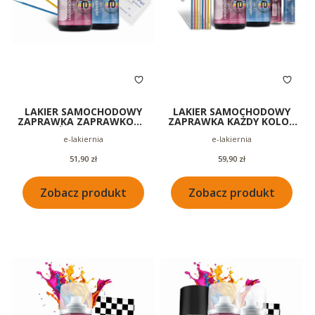
LAKIER SAMOCHODOWY
LAKIER SAMOCHODOWY
ZAPRAWKA ZAPRAWKOWY
ZAPRAWKA KAŻDY KOLOR
KAŻDY KOLOR +
ZAPRAWKOWY +
Producent
Producent
e-lakiernia
e-lakiernia
BEZBARWNY 50ML
BEZBARWNY + BUTELECZKI
Cena
Cena
51,90 zł
59,90 zł
Zobacz produkt
Zobacz produkt