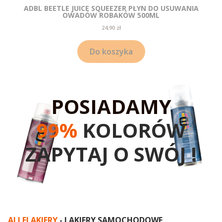
ADBL BEETLE JUICE SQUEEZER PŁYN DO USUWANIA
OWADÓW ROBAKÓW 500ML
Cena
24,90 zł
Do koszyka
POSIADAMY
99%
KOLORÓW
ZAPYTAJ O SWÓJ !
ALLELAKIERY
- LAKIERY SAMOCHODOWE