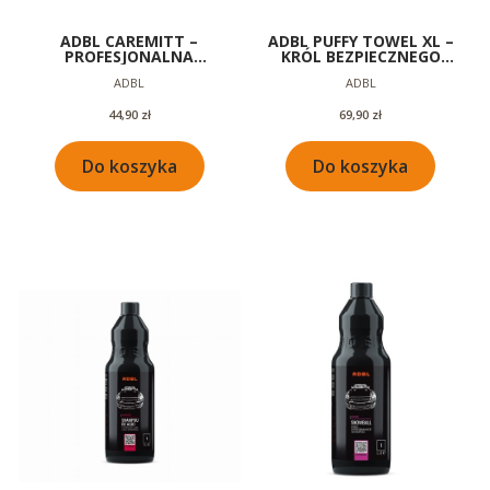
ADBL CAREMITT –
ADBL PUFFY TOWEL XL –
PROFESJONALNA
KRÓL BEZPIECZNEGO
RĘKAWICA Z MIKROFIBRY
OSUSZANIA 840GSM 60X90
Producent
Producent
ADBL
ADBL
DO MYCIA AUTA
Cena
Cena
44,90 zł
69,90 zł
Do koszyka
Do koszyka