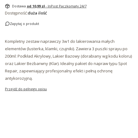
Dostawa
od 10,99 zł
- InPost Paczkomaty 24/7
Dostępność:
duża ilość
Zapytaj o produkt
Kompletny zestaw naprawczy 3w1 do lakierowania małych
elementów (lusterka, klamki, czujniki). Zawiera 3 puszki sprayu po
200ml: Podkład Akrylowy, Lakier Bazowy (dorabiany wg kodu koloru)
oraz Lakier Bezbarwny (Klar). Idealny pakiet do napraw typu Spot
Repair, zapewniający profesjonalny efekt i pełną ochronę
antykorozyjną.
Przejdź do pełnego opisu
*
Marka
*
Model