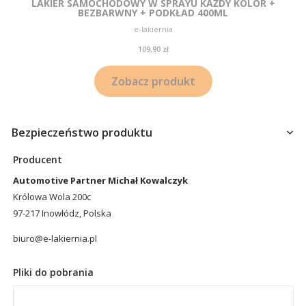
LAKIER SAMOCHODOWY W SPRAYU KAŻDY KOLOR +
BEZBARWNY + PODKŁAD 400ML
Producent
e-lakiernia
Cena
109,90 zł
Zobacz produkt
Bezpieczeństwo produktu
Producent
Automotive Partner Michał Kowalczyk
Królowa Wola 200c
97-217 Inowłódz, Polska
biuro@e-lakiernia.pl
Pliki do pobrania