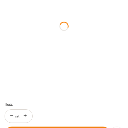
*
Rocznik
*
Kod lakieru
Numer VIN
Opcjonalne
Ilość
szt.