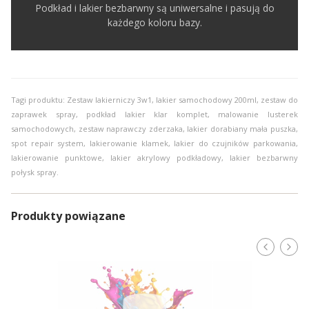
Podkład i lakier bezbarwny są uniwersalne i pasują do
każdego koloru bazy.
Tagi produktu: Zestaw lakierniczy 3w1, lakier samochodowy 200ml, zestaw do
zaprawek spray, podkład lakier klar komplet, malowanie lusterek
samochodowych, zestaw naprawczy zderzaka, lakier dorabiany mała puszka,
spot repair system, lakierowanie klamek, lakier do czujników parkowania,
lakierowanie punktowe, lakier akrylowy podkładowy, lakier bezbarwny
połysk spray.
Produkty powiązane