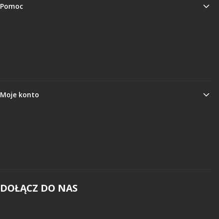
Pomoc
Regulamin
Polityka prywatności i RODO
Ustawienia plików cookies
Moje konto
Twoje zamówienia
Ustawienia konta
Ulubione
DOŁĄCZ DO NAS
Twój adres e-mail