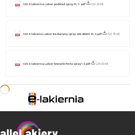
SDS E-lakiernia Lakier podkład spray PL.5..pdf
222.35 kB
SDS E-lakienia Lakier Bezbarwny spray 200-400ml.PL.5.pdf
222.78 kB
SDS E-lakiernia Lakier Metalik-Perła spray1.0.pdf
229.43 kB