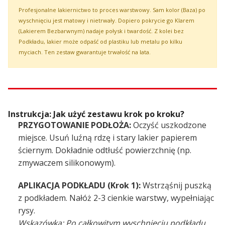
Profesjonalne lakiernictwo to proces warstwowy. Sam kolor (Baza) po
wyschnięciu jest matowy i nietrwały. Dopiero pokrycie go Klarem
(Lakierem Bezbarwnym) nadaje połysk i twardość. Z kolei bez
Podkładu, lakier może odpaść od plastiku lub metalu po kilku
myciach. Ten zestaw gwarantuje trwałość na lata.
Instrukcja: Jak użyć zestawu krok po kroku?
PRZYGOTOWANIE PODŁOŻA:
Oczyść uszkodzone
miejsce. Usuń luźną rdzę i stary lakier papierem
ściernym. Dokładnie odtłuść powierzchnię (np.
zmywaczem silikonowym).
APLIKACJA PODKŁADU (Krok 1):
Wstrząśnij puszką
z podkładem. Nałóż 2-3 cienkie warstwy, wypełniając
rysy.
Wskazówka: Po całkowitym wyschnięciu podkładu