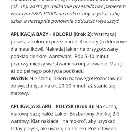
(ok. 1h), warto go delikatnie przeszlifować papierem
wodnym P800-P1000 na mokro, aby uzyskać taflę
szkła, a następnie ponownie odtłuścić i wysuszyć.
APLIKACJA BAZY - KOLORU (Krok 2):
Wstrząsaj
puszką z kolorem przez min. 2-3 minuty (to kluczowe
dla metalików!). Nakładaj lakier na przygotowany
podkład cienkimi warstwami. Rób 5-10 minut
przerwy między warstwami na odparowanie. Maluj
aż do pełnego pokrycia podkładu.
WAŻNE:
Nie szlifuj lakieru bazowego! Pozostaw go
do wyschnięcia na ok. 20-30 minut, aż stanie się
matowy.
APLIKACJA KLARU - POŁYSK (Krok 3):
Na suchą,
matową bazę nałóż Lakier Bezbarwny. Aplikuj 2-3
warstwy. Klar nakładaj "na mokro", aby uzyskać
ładny połysk, ale uważaj na zacieki. Pozostaw do