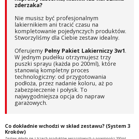
zderzaka?
Nie musisz być profesjonalnym
lakiernikiem ani tracić czasu na
kompletowanie pojedynczych produktów.
Stworzyliśmy dla Ciebie zestaw idealny.
Oferujemy
Pełny Pakiet Lakierniczy 3w1
.
W jednym pudełku otrzymujesz trzy
puszki sprayu (każda po 200ml), które
stanowią kompletny proces
technologiczny: od przygotowania
podłoża, przez nadanie koloru, aż po
zabezpieczenie i połysk. To
najwygodniejsza opcja do napraw
garażowych.
Co dokładnie wchodzi w skład zestawu? (System 3
Kroków)
Zestaw składa się z trzech produktów aerozolowych o pojemności 200ml