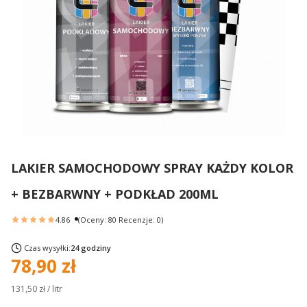
LAKIER SAMOCHODOWY SPRAY KAŻDY KOLOR
+ BEZBARWNY + PODKŁAD 200ML
4.86
(Oceny: 80 Recenzje: 0)
Czas wysyłki:
24 godziny
Cena
78,90 zł
131,50 zł / litr