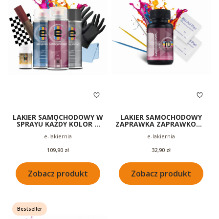
LAKIER SAMOCHODOWY W
LAKIER SAMOCHODOWY
SPRAYU KAŻDY KOLOR +
ZAPRAWKA ZAPRAWKOWY
BEZBARWNY + PODKŁAD
50ML
Producent
Producent
e-lakiernia
e-lakiernia
400ML
Cena
Cena
109,90 zł
32,90 zł
Zobacz produkt
Zobacz produkt
Bestseller