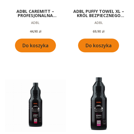
ADBL CAREMITT –
ADBL PUFFY TOWEL XL –
PROFESJONALNA
KRÓL BEZPIECZNEGO
RĘKAWICA Z MIKROFIBRY
OSUSZANIA 840GSM 60X90
Producent
Producent
ADBL
ADBL
DO MYCIA AUTA
Cena
Cena
44,90 zł
69,90 zł
Do koszyka
Do koszyka