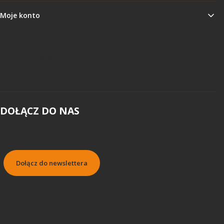
Moje konto
Twoje zamówienia
Ustawienia konta
Ulubione
DOŁĄCZ DO NAS
Twój adres e-mail
Dołącz do newslettera
Subskrybując, wyrażasz zgodę na naszą Politykę prywatności i wyrażasz zgodę na otrzymywanie
aktualizacji od naszej firmy.