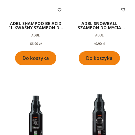
ADBL SHAMPOO BE ACID
ADBL SNOWBALL
1L KWAŚNY SZAMPON DO
SZAMPON DO MYCIA
MYCIA SAMOCHODU
SAMOCHODU |
Producent
Producent
ADBL
ADBL
NEUTRALNE PH | GĘSTA
PIANA 1L
Cena
Cena
66,90 zł
40,90 zł
Do koszyka
Do koszyka