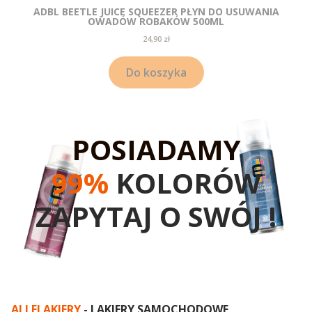
ADBL BEETLE JUICE SQUEEZER PŁYN DO USUWANIA
OWADÓW ROBAKÓW 500ML
Cena
24,90 zł
Do koszyka
POSIADAMY
99%
KOLORÓW
ZAPYTAJ O SWÓJ !
ALLELAKIERY
- LAKIERY SAMOCHODOWE