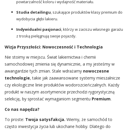
powtarzalność koloru i wydajność materiału.
Studia detailingu
, szukające produktów klasy premium do
wydobycia głębi lakieru.
Indywidualni pasjonaci
, którzy w zaciszu własnego garażu
z troską pielęgnują swoje pojazdy.
Wizja Przyszłości: Nowoczesność i Technologia
Nie stoimy w miejscu. Świat lakiernictwa i chemii
samochodowej zmienia się dynamicznie, a my jesteśmy w
awangardzie tych zmian. Stale wdrażamy
nowoczesne
technologie
, takie jak zaawansowane systemy mieszalnicze
czy ekologiczne linie produktów wodorozcieńczalnych. Każdy
produkt w naszym asortymencie przechodzi rygorystyczną
selekcję, by sprostać wymaganiom segmentu
Premium
.
Co nas napędza?
To proste:
Twoja satysfakcja.
Wiemy, że samochód to
często inwestycja życia lub ukochane hobby. Dlatego do