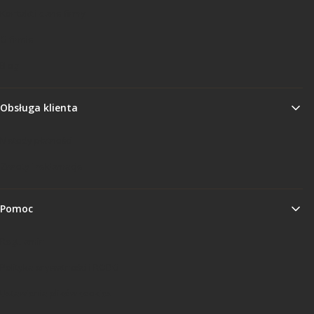
Kontakt i dane firmy
O firmie
Blog
Obsługa klienta
Metody płatności
Zwroty i reklamacje
Pomoc
Regulamin
Polityka prywatności i RODO
Ustawienia plików cookies