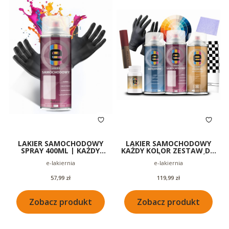
LAKIER SAMOCHODOWY
LAKIER SAMOCHODOWY
SPRAY 400ML | KAŻDY
KAŻDY KOLOR ZESTAW DO
KOLOR | ORYGINALNA
ZDERZAKÓW PLASTIKÓW
Producent
Producent
e-lakiernia
e-lakiernia
JAKOŚĆ
400ML
Cena
Cena
57,99 zł
119,99 zł
Zobacz produkt
Zobacz produkt