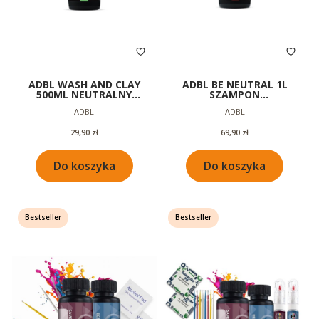
ADBL WASH AND CLAY
ADBL BE NEUTRAL 1L
500ML NEUTRALNY
SZAMPON
SZAMPON 3W1 MYCIE
SAMOCHODOWY Z
Producent
Producent
ADBL
ADBL
AUTA GLINKOWANIE
NEUTRALNYM PH DO
LAKIERU
MYCIA AUTA
Cena
Cena
29,90 zł
69,90 zł
Do koszyka
Do koszyka
Bestseller
Bestseller