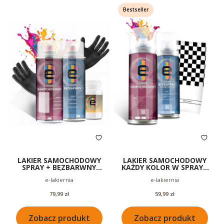
Bestseller
LAKIER SAMOCHODOWY
LAKIER SAMOCHODOWY
SPRAY + BEZBARWNY
KAŻDY KOLOR W SPRAYU
POŁYSK KAŻDY KOLOR
SPRAY + BEZBARWNY
Producent
Producent
e-lakiernia
e-lakiernia
WSZYSKIE KOLORY
200ML
Cena
Cena
79,99 zł
59,99 zł
Zobacz produkt
Zobacz produkt