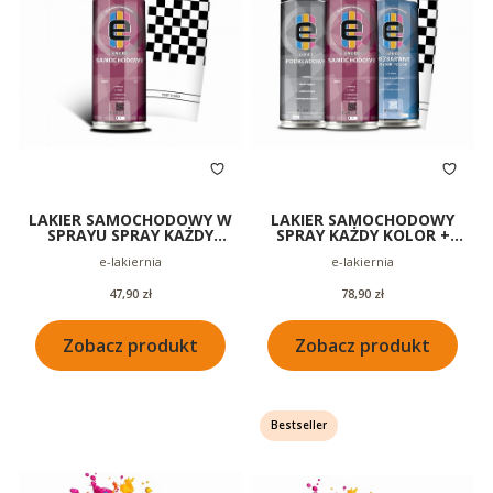
LAKIER SAMOCHODOWY W
LAKIER SAMOCHODOWY
SPRAYU SPRAY KAŻDY
SPRAY KAŻDY KOLOR +
KOLOR 200ML
BEZBARWNY + PODKŁAD
Producent
Producent
e-lakiernia
e-lakiernia
200ML
Cena
Cena
47,90 zł
78,90 zł
Zobacz produkt
Zobacz produkt
Bestseller